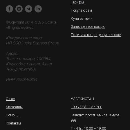
Тарифы
Покупаю сам
Купи за меня
©Copyright 2014–2026. Boxette.
Запрещенные товары
All rights reserved.
Политика конфиденциальности
Юридическое лицо:
ИП ООО Lucky Express Group
Адрес:
Тошкент шахри, 100084,
Юнусобод тумани, Амир
Тимур пр.Nº99A
ИНН: 309849834
О нас
УЗБЕКИСТАН
Магазины
+998 (78) 1137 700
Помощь
Ташкент,
просп. Амира Темура,
99а
Контакты
Пн.-Пт.: 10:00 – 19:00