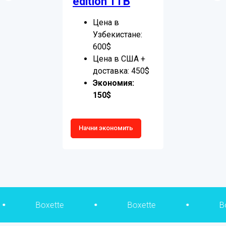
edition 1TB
Цена в
Узбекистане:
600$
Цена в США +
доставка: 450$
Экономия:
150$
Начни экономить
tte
Boxette
Boxette