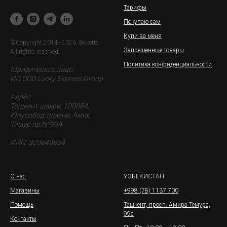
Тарифы
Покупаю сам
Купи за меня
©Copyright 2014–2026. Boxette.
Запрещенные товары
All rights reserved.
Политика конфиденциальности
Юридическое лицо:
ИП ООО Lucky Express Group
Адрес:
Тошкент шахри, 100084,
Юнусобод тумани, Амир
Тимур пр.Nº99A
ИНН: 309849834
О нас
УЗБЕКИСТАН
Магазины
+998 (78) 1137 700
Помощь
Ташкент,
просп. Амира Темура,
99а
Контакты