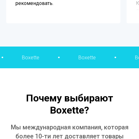
рекомендовать.
К
д
к
у
ч
и
tte
Boxette
Boxette
Почему выбирают
Boxette?
Мы международная компания, которая
более 10-ти лет доставляет товары