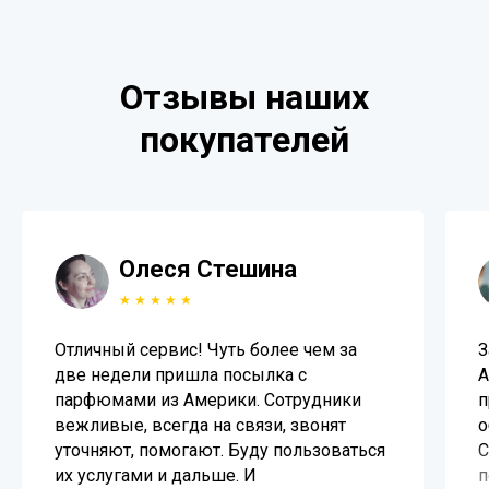
Отзывы наших
покупателей
Олеся Стешина
★ ★ ★ ★ ★
Отличный сервис! Чуть более чем за
З
две недели пришла посылка с
A
парфюмами из Америки. Сотрудники
п
вежливые, всегда на связи, звонят
о
уточняют, помогают. Буду пользоваться
С
их услугами и дальше. И
п