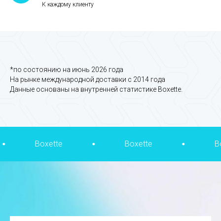
К каждому клиенту
*по состоянию на июнь 2026 года
На рынке международной доставки с 2014 года
Данные основаны на внутренней статистике Boxette.
tte
Boxette
Boxette