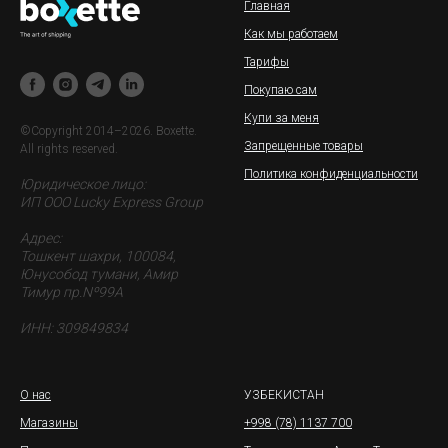
Главная
Как мы работаем
Тарифы
Покупаю сам
Купи за меня
©Copyright 2014–2026. Boxette.
Запрещенные товары
All rights reserved.
Политика конфиденциальности
Юридическое лицо:
ИП ООО Lucky Express Group
Адрес:
Тошкент шахри, 100084,
Юнусобод тумани, Амир
Тимур пр.Nº99A
ИНН: 309849834
О нас
УЗБЕКИСТАН
Магазины
+998 (78) 1137 700