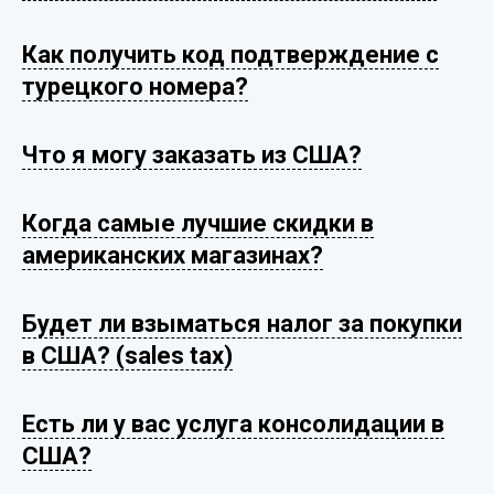
Как получить код подтверждение с
турецкого номера?
Что я могу заказать из США?
Когда самые лучшие скидки в
американских магазинах?
Будет ли взыматься налог за покупки
в США? (sales tax)
Есть ли у вас услуга консолидации в
США?