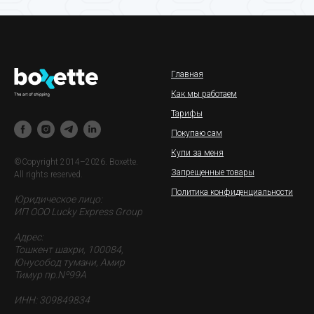
Главная
Как мы работаем
Тарифы
Покупаю сам
Купи за меня
©Copyright 2014–2026. Boxette.
Запрещенные товары
All rights reserved.
Политика конфиденциальности
Юридическое лицо:
ИП ООО Lucky Express Group
Адрес:
Тошкент шахри, 100084,
Юнусобод тумани, Амир
Тимур пр.Nº99A
ИНН: 309849834