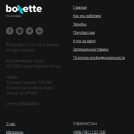
Главная
Как мы работаем
Тарифы
Покупаю сам
Купи за меня
©Copyright 2014–2026. Boxette.
Запрещенные товары
All rights reserved.
Политика конфиденциальности
Юридическое лицо:
ИП ООО Lucky Express Group
Адрес:
Тошкент шахри, 100084,
Юнусобод тумани, Амир
Тимур пр.Nº99A
ИНН: 309849834
О нас
УЗБЕКИСТАН
Магазины
+998 (78) 1137 700