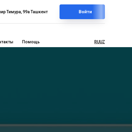
Войти
ир Тимура, 99а Ташкент
нтакты
Помощь
RU
UZ