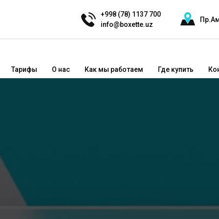
+998 (78) 1137 700
Пр.Ам
info@boxette.uz
Тарифы
О нас
Как мы работаем
Где купить
Ко
инг с Доставкой через Boxette
: