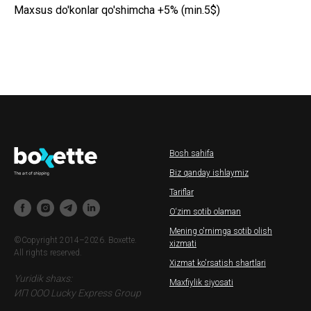
Maxsus do'konlar qo'shimcha +5% (min.5$)
Bosh sahifa
Biz qanday ishlaymiz
Tariflar
O‘zim sotib olaman
Mening o'rnimga sotib olish
©Copyright 2014–2026. Boxette.
xizmati
All rights reserved.
Xizmat ko'rsatish shartlari
Yuridik shaxs:
Maxfiylik siyosati
ИП ООО Lucky Express Group