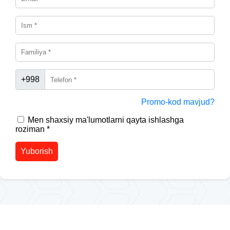
+998
Promo-kod mavjud?
Men shaxsiy ma'lumotlarni qayta ishlashga
roziman *
Yuborish