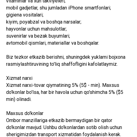
vitaminlar va xun takviyeleri;
mobil gadjetlar, shu jumladan iPhone smartfonlari;
gigiena vositalari;
kiyim, poyabzal va boshqa narsalar;
hayvonlar uchun mahsulotlar;
suvenirlar va bezak buyumlari;
avtomobil qismlari, materiallar va boshqalar.
Biz tezkor etkazib berishni, shuningdek yuklarni bojxona
rasmiylashtiruvining to'liq shaffofligini kafolatlaymiz.
Xizmat narxi
Xizmat narxi-tovar qiymatining 5% (5$ - min). Maxsus
do'konlar bo'lsa, har bir havola uchun qo'shimcha 5% ($5
min) olinadi.
Maxsus do'konlar
Ombor manzillariga etkazib bermaydigan bir qator
do'konlar mavjud. Ushbu do'konlardan sotib olish uchun
sherigimizdan transport xizmatidan foydalanish kerak.