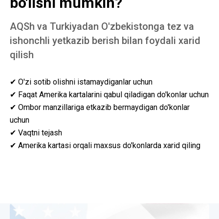
bo'lishi mumkin?
AQSh va Turkiyadan O'zbekistonga tez va
ishonchli yetkazib berish bilan foydali xarid
qilish
✔ O'zi sotib olishni istamaydiganlar uchun
✔ Faqat Amerika kartalarini qabul qiladigan do'konlar uchun
✔ Ombor manzillariga etkazib bermaydigan do'konlar
uchun
✔ Vaqtni tejash
✔ Amerika kartasi orqali maxsus do'konlarda xarid qiling