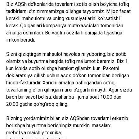
Biz AQSh do'konlarida tovarlarni sotib olish bo'yicha to'liq
tadbirlarni o'z zimmamizga olishga tayyormiz. Mijoz faqat
kerakli mahsulotni va uning xususiyatlarini ko'rsatishi
kerak. Qolganlari kompaniya mutaxassislari tomonidan
amalga oshiriladi. Bu vaqtni sezilarli darajada tejashga
imkon beradi.
Sizni qiziqtirgan mahsulot havolasini yuboring, biz sotib
olamiz va buyurtma haqida to'liq ma'lumot beramiz. Biz 1
kun ichida sotib olishga harakat qilamiz. kun. Paketni
deklaratsiya qilish uchun asos do'kon tomonidan berilgan
hisob-fakturadir. Xaridni amalga oshirgandan so'ng,
tovarlarning e'lon qilingan narxi o'zgartirilmaydi. Agar sizda
biron bir savol bo'lsa, dushanba - juma soat 10:00 dan
20:00 gacha qo'ng'iroq qiling.
Bizning yordamimiz bilan siz AQShdan tovarlarni etkazib
berishga buyurtma berishingiz mumkin, masalan:
mebel va maishiy texnika;