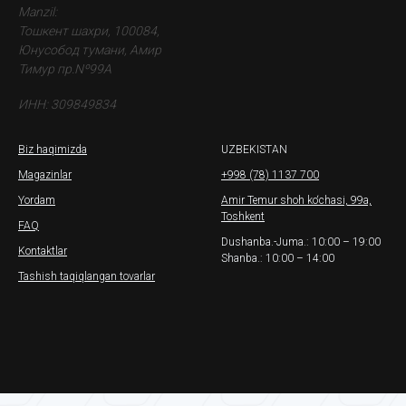
Manzil:
Тошкент шахри, 100084,
Юнусобод тумани, Амир
Тимур пр.Nº99A
ИНН: 309849834
Biz haqimizda
UZBEKISTAN
Magazinlar
+998 (78) 1137 700
Yordam
Amir Temur shoh ko‘chasi, 99a,
Toshkent
FAQ
Dushanba.-Juma.: 10:00 – 19:00
Kontaktlar
Shanba.: 10:00 – 14:00
Tashish taqiqlangan tovarlar