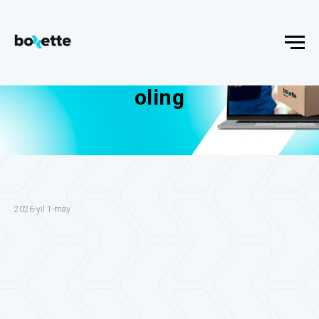
Error get alias
Mening o'rnimga sotib
oling
2026-yil 1-may