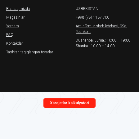
Biz haqimizda
UZBEKISTAN
Magazinlar
+998 (78) 1137 700
Yordam
Amir Temur shoh ko‘chasi, 99a,
Toshkent
FAQ
Dushanba.-Juma.: 10:00 – 19:00
Kontaktlar
Shanba.: 10:00 – 14:00
Tashish taqiqlangan tovarlar
Xarajatlar kalkulyatori