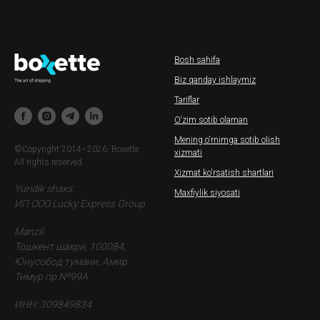
Bosh sahifa
Biz qanday ishlaymiz
Tariflar
O‘zim sotib olaman
Mening o'rnimga sotib olish
©Copyright 2014–2026. Boxette.
xizmati
All rights reserved.
Xizmat ko'rsatish shartlari
Yuridik shaxs:
Maxfiylik siyosati
ИП ООО Lucky Express Group
Manzil:
Тошкент шахри, 100084,
Юнусобод тумани, Амир
Тимур пр.Nº99A
ИНН: 309849834